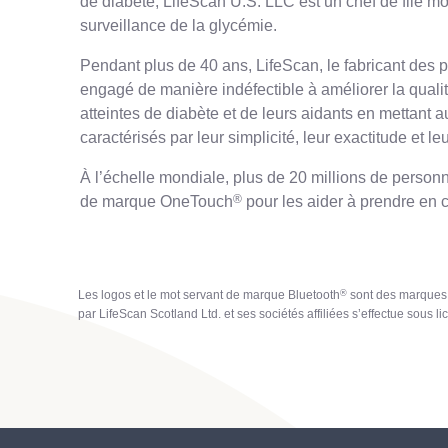
de diabète, LifeScan U.S. LLC est un chef de file m
surveillance de la glycémie.
Pendant plus de 40 ans, LifeScan, le fabricant des
engagé de manière indéfectible à améliorer la quali
atteintes de diabète et de leurs aidants en mettant a
caractérisés par leur simplicité, leur exactitude et leur
À l’échelle mondiale, plus de 20 millions de person
®
de marque OneTouch
pour les aider à prendre en c
®
Les logos et le mot servant de marque Bluetooth
sont des marques 
par LifeScan Scotland Ltd. et ses sociétés affiliées s’effectue sous li