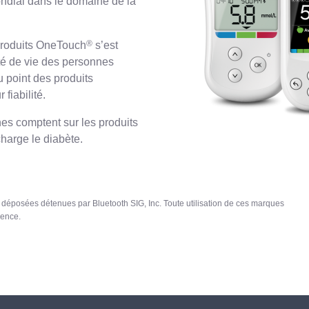
ondial dans le domaine de la
®
 produits OneTouch
s’est
té de vie des personnes
u point des produits
 fiabilité.
nes comptent sur les produits
harge le diabète.
déposées détenues par Bluetooth SIG, Inc. Toute utilisation de ces marques
cence.