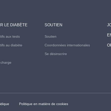
R LE DIABÈTE
SOUTIEN
J
E
ifs aux tests
Soutien
tifs au diabète
Coordonnées internationales
O
Se désinscrire
n charge
ridique
Politique en matière de cookies