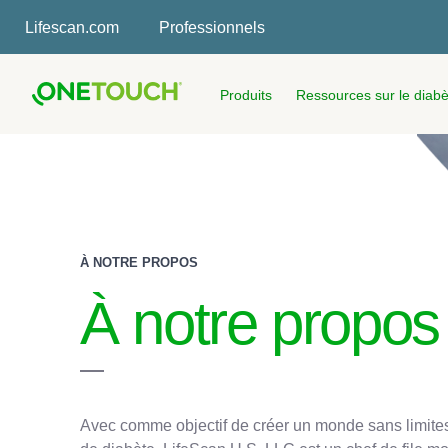
Skip
Lifescan.com
Professionnels
to
main
content
Produits
Ressources sur le diabè
À NOTRE PROPOS
À notre propos
Avec comme objectif de créer un monde sans limites